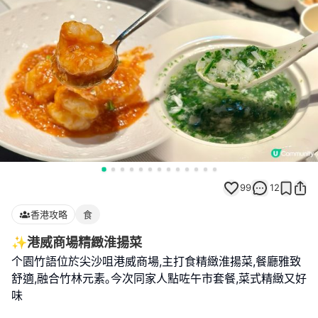
99
12
香港攻略
食
✨港威商場精緻淮揚菜
个園竹語位於尖沙咀港威商場,主打食精緻淮揚菜,餐廳雅致
舒適,融合竹林元素｡今次同家人點咗午市套餐,菜式精緻又好
味