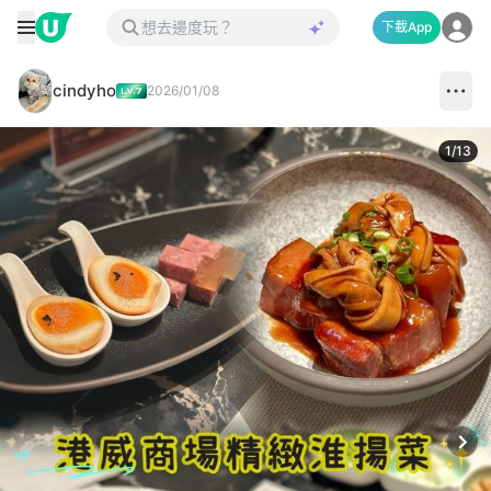
下載App
cindyho
2026/01/08
1
/
13
Next