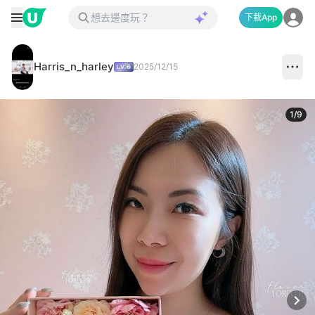
下載App
Harris_n_harley
2025/12/15
1
/
9
Next