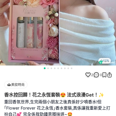
2
0
美妝時尚
香水控回歸！花之永恆套裝😍 法式浪漫Get！✨
重回香氛世界,生完兩個小朋友之後真係好少噴香水!但
｢Flower Forever 花之永恆｣香水套裝,真係讓我重新愛上打
扮自己💕 完全係我勁鍾意嘅味道~🤩