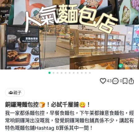
43
0
親子
銅鑼灣麵包控🍞！必試千層撻😋！
我一家都係麵包控，早餐食麵包，下午茶都鐘意食麵包，經
常响銅鑼灣出沒嘅我，發覺銅鑼灣麵包鋪真係不少，講起有
特色嘅麵包鋪Hashtag B算係其中一間！