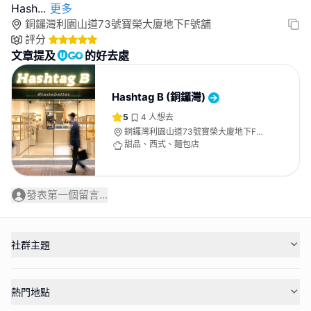
Hash
...
更多
銅鑼灣利園山道73號寶榮大廈地下F號舖
評分
文章提及
的好去處
Hashtag B (銅鑼灣)
5
4
人想去
銅鑼灣利園山道73號寶榮大廈地下F號
舖
甜品、西式、麵包店
發表第一個留言...
社群主題
熱門地點