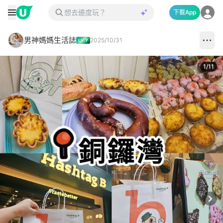
下載App
男神媽媽生活誌
2025/10/31
1
/
11
Next