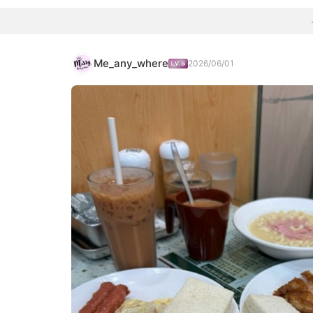
Me_any_where
2026/06/01