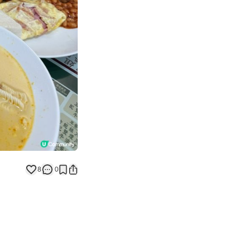
Next slide
8
0