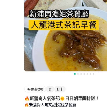
香港攻略
食
打卡
🔥新蒲崗人氣茶記🌞日日朝早麵排隊！
🔥新蒲崗人氣茶記|濃姐茶餐廳