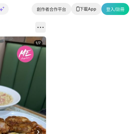
下載App
創作者合作平台
登入/註冊
1
/
7