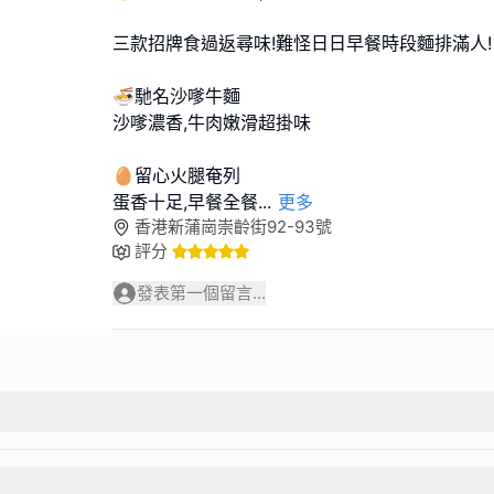
三款招牌食過返尋味!難怪日日早餐時段麵排滿人!
🍜馳名沙嗲牛麵
沙嗲濃香,牛肉嫩滑超掛味
🥚留心火腿奄列
蛋香十足,早餐全餐
...
更多
香港新蒲崗崇齡街92-93號
評分
發表第一個留言...