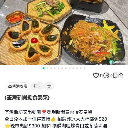
11
0
香港攻略
打卡
食
{荃灣新開抵食泰菜}
荃灣街坊又出動喇❣️發現新開泰菜 #泰皇殿
全日免收加一值得支持👍 招牌沙冰大大杯都係$28
🌟晚市惠顧$300 加$1 換購咖哩炒青口或冬蔭功湯