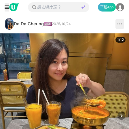
下載App
Da Da Cheung
2025/10/24
1
/
12
Next