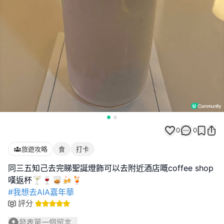
0
0
旅遊攻略
食
打卡
同三五知己去完睇聖誕燈飾可以去附近酒店嘅coffee shop
#我想去AIA嘉年華
評分
發表第一個留言...