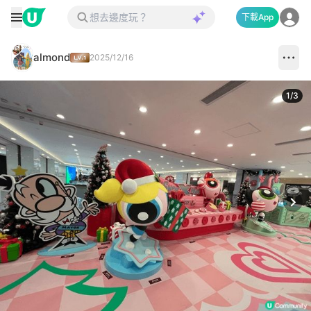
下載App
almond
2025/12/16
1
/
3
Next