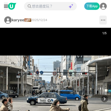
下載App
karyee
2025/12/24
1
/
5
Next