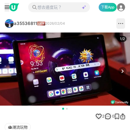
下載App
a35536811
2026/02/04
1
/
2
Next
2
0
潮流玩物