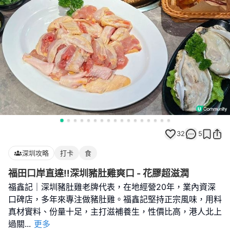
32
5
深圳攻略
打卡
食
福田口岸直達‼️深圳豬肚雞爽口 - 花膠超滋潤
福鑫記｜深圳豬肚雞老牌代表，在地經營20年，業內資深
口碑店，多年來專注做豬肚雞。福鑫記堅持正宗風味，用料
真材實料、份量十足，主打滋補養生，性價比高，港人北上
過關
...
更多