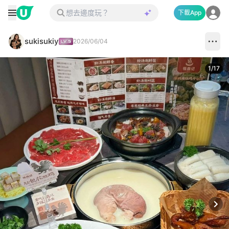
下載App
sukisukiy
2026/06/04
1
/
17
Next