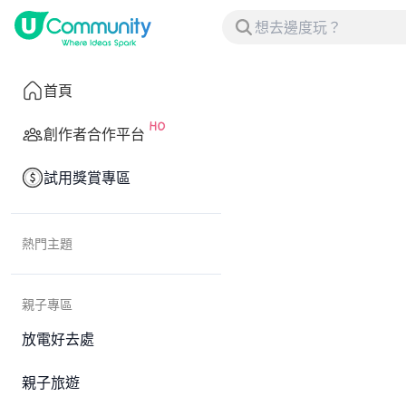
首頁
創作者合作平台
試用獎賞專區
熱門主題
親子專區
放電好去處
親子旅遊