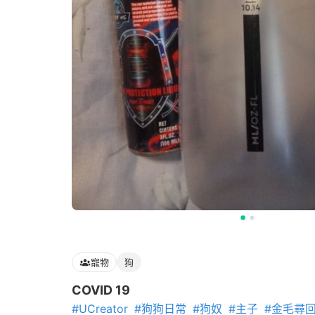
寵物
狗
COVID 19
#UCreator
#狗狗日常
#狗奴
#主子
#金毛尋