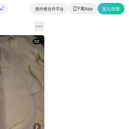
下載App
創作者合作平台
登入/註冊
1
/
2
即睇更多社