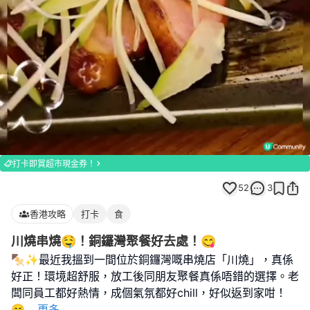
Loaded
:
Unmute
100.00%
打卡即賞超市現金券！
52
3
香港攻略
打卡
食
川燒串燒🤤！銅鑼灣聚餐好去處！😋
🍢✨最近我搵到一間位於銅鑼灣嘅串燒店「川燒」，真係
好正！環境超舒服，放工後同朋友聚餐真係唔錯的選擇。老
闆同員工都好熱情，成個氣氛都好chill，好似返到家咁！
😄
...
更多