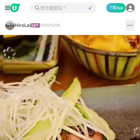
下載App
HiroLai
2025/10/28