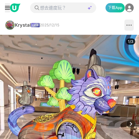
下載App
Krystal
2025/12/15
1
/
3
Next