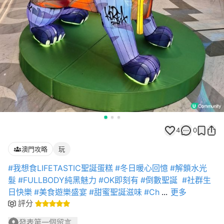
4
0
澳門攻略
玩
#我想食LIFETASTIC聖誕蛋糕
#冬日暖心回憶
#解鎖水光
髮
#FULLBODY純黑魅力
#OK即刻有
#倒數聖誕
#社群生
日快樂
#美食遊樂盛宴
#甜蜜聖誕滋味
#Ch
...
更多
評分
發表第一個留言...