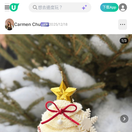
下載App
Carmen Chu
2025/12/18
1
/
3
Next