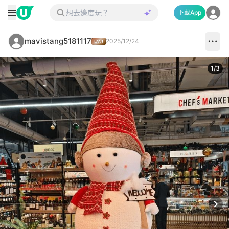
下載App
mavistang5181117
2025/12/24
1
/
3
Next