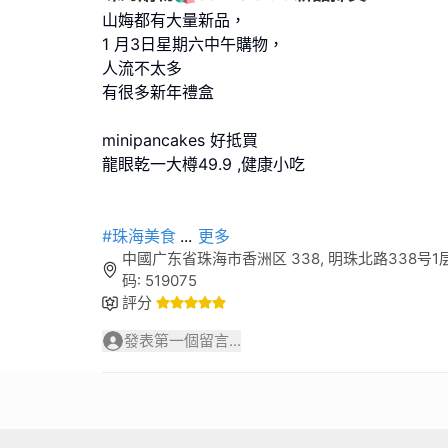
山娒都有大量新品，
1 月3日星期六中午購物，
人流不太多
有很多新年禮盒
minipancakes 好抵買
龍眼乾一大樽49.9 ,健康小吃
#珠海美食
...
更多
中國广东省珠海市香洲区 338, 明珠北路338号1
码: 519075
評分
發表第一個留言...