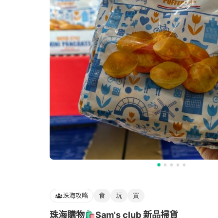
珠海攻略
食
玩
買
珠海購物🛍️Sam's club 新品掃貨