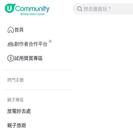
首頁
創作者合作平台
試用獎賞專區
熱門主題
親子專區
放電好去處
親子旅遊