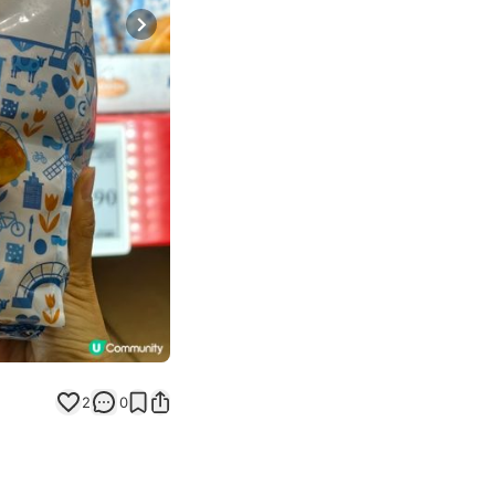
Next slide
2
0