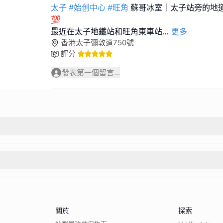
太子
#始创中心
#旺角
蘇哥冰室｜太子站旁的地
💯
最近在太子地鐵站和旺角東車站
...
更多
香港太子彌敦道750號
評分
發表第一個留言...
關於
探索