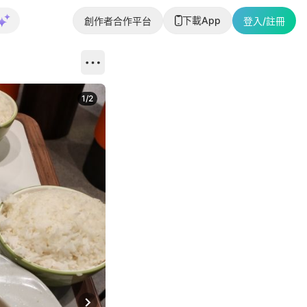
下載App
創作者合作平台
登入/註冊
1
/
2
即睇更多社