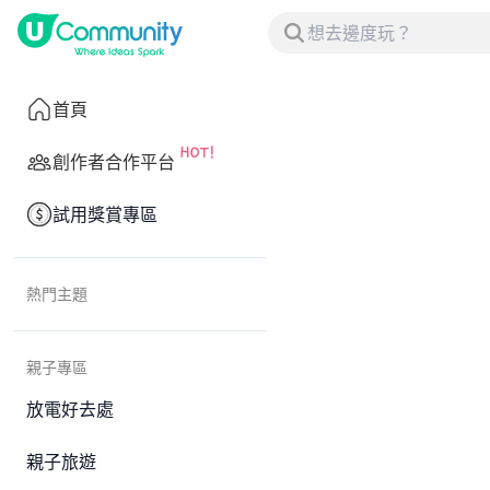
首頁
創作者合作平台
試用獎賞專區
熱門主題
親子專區
放電好去處
親子旅遊