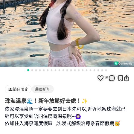
15
1
節日限定
農曆新年
珠海溫泉🌊！新年放鬆好去處！✨
依家浸溫泉唔一定要要去到日本先可以,近近地系珠海就已
經可以享受到唔同溫度嘅溫泉呢~🙆🏻‍♀️
依加住入海泉灣度假區 ,沈浸式解鎖治癒系春節假期🥳