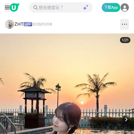
下載App
ZHT
2026/02/08
1
/
21
Next