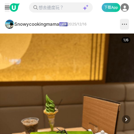
下載App
Snowycookingmama
2025/12/16
1
/
6
Next