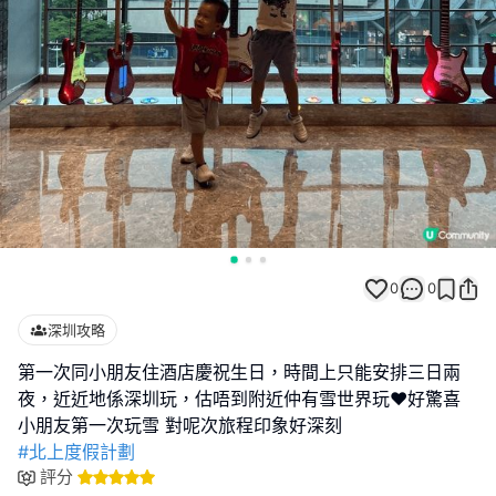
0
0
深圳攻略
第一次同小朋友住酒店慶祝生日，時間上只能安排三日兩
夜，近近地係深圳玩，估唔到附近仲有雪世界玩❤️好驚喜
#北上度假計劃
評分