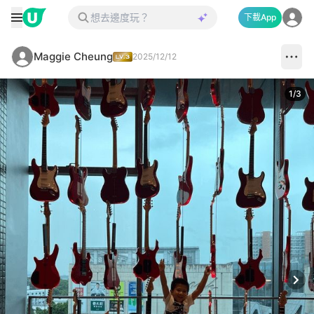
下載App
Maggie Cheung
2025/12/12
1
/
3
Next