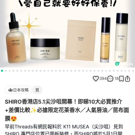
394
18
日本攻略
買
SHIRO香港店5.1尖沙咀開幕！即睇10大必買推介
+差價比較✨必搶限定花茶香水／人氣唇油／昆布面
膜😍
早前Threads有網民報料於 K11 MUSEA（尖沙咀）見到
SHIRO 專門店位置已圍板裝修，而SHIRO將於5月1日開