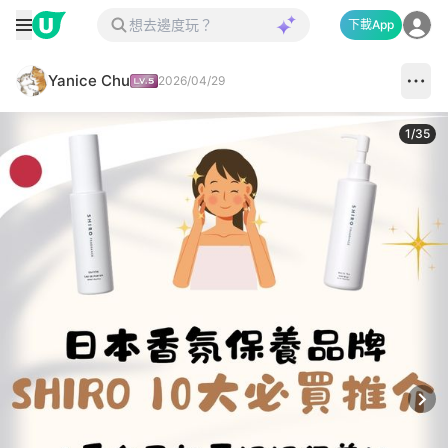
下載App
Yanice Chu
2026/04/29
1
/
35
Next