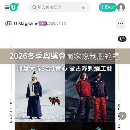
下載App
U Magazine
2026/01/30
1
/
9
Next