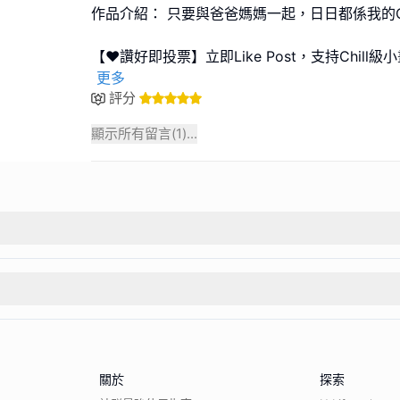
作品介紹： 只要與爸爸媽媽一起，日日都係我的Ch
【❤️讚好即投票】立即Like Post，支持Chil
更多
評分
顯示所有留言(
1
)...
關於
探索