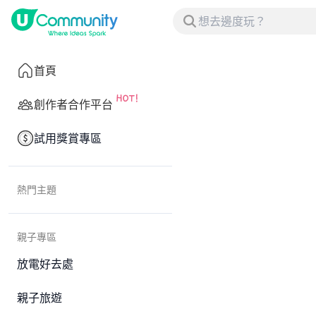
首頁
創作者合作平台
試用獎賞專區
熱門主題
親子專區
放電好去處
親子旅遊