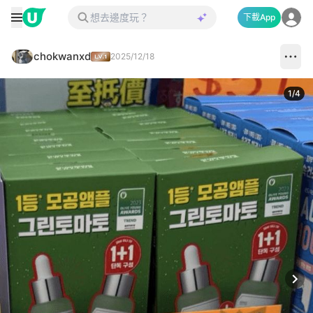
下載App
chokwanxd
2025/12/18
1
/
4
Next