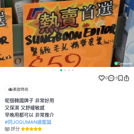
0
0
美妝時尚
呢個韓國牌子 非常好用
又保濕 又舒緩敏感
#同JOGUMAN過聖誕
評分