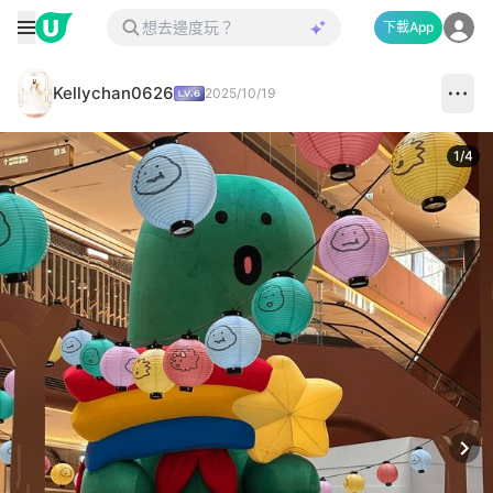
下載App
Kellychan0626
2025/10/19
1
/
4
Next