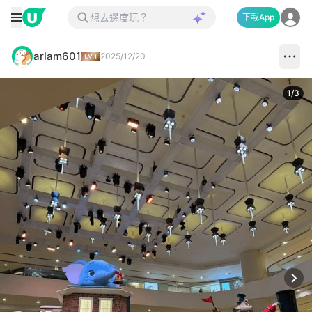
下載App
arlam601
2025/12/20
1
/
3
Next