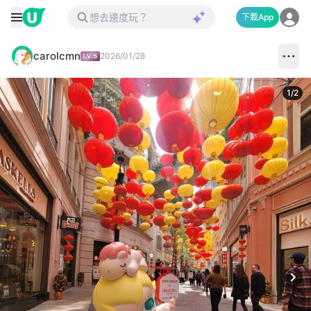
下載App
carolcmn
2026/01/28
1
/
2
Next