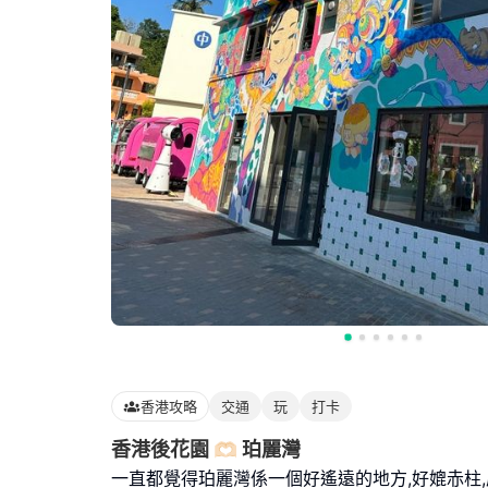
香港攻略
交通
玩
打卡
香港後花園 🫶🏻 珀麗灣
一直都覺得珀麗灣係一個好遙遠的地方,好媲赤柱