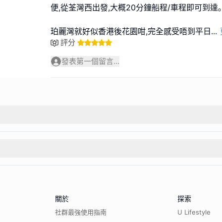
便,從荃灣西出發,大概20分鐘船程/車程即可到達｡
珀麗灣就好似香港後花園咁,完全感受唔到平日
...
評分
發表第一個留言...
關於
探索
社群最強使用指南
U Lifestyle