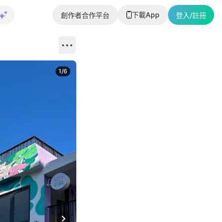
下載App
創作者合作平台
登入/註冊
1
/
6