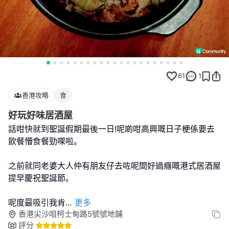
61
1
香港攻略
食
好玩好味居酒屋
話咁快就到聖誕假期最後一日!呢啲咁高興嘅日子梗係要去
飲餐懵食餐勁㗎啦｡
之前就同老婆大人仲有朋友仔去咗呢間好過癮嘅港式居酒屋
提早慶祝聖誕節｡
呢度最吸引我肯
...
更多
香港尖沙咀柯士甸路5號號地鋪
評分