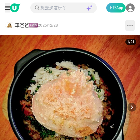
下載App
車爸爸
2025/12/28
1
/
21
Next