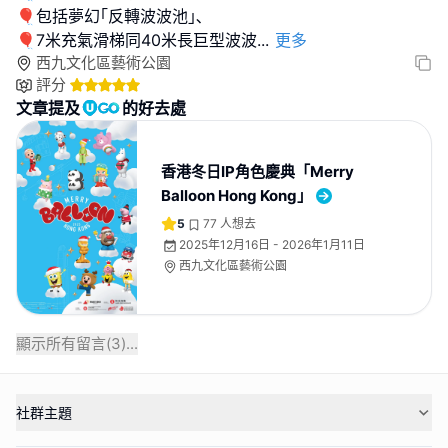
🎈包括夢幻｢反轉波波池｣､
🎈7米充氣滑梯同40米長巨型波波
...
更多
西九文化區藝術公園
評分
文章提及
的好去處
香港冬日IP角色慶典「⁠Merry
Balloon Hong Kong」
5
77
人想去
2025年12月16日 - 2026年1月11日
西九文化區藝術公園
顯示所有留言(
3
)...
社群主題