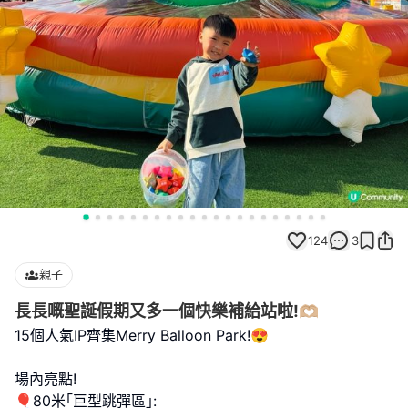
124
3
親子
長長嘅聖誕假期又多一個快樂補給站啦!🫶🏼
15個人氣IP齊集Merry Balloon Park!😍
場內亮點!
🎈80米｢巨型跳彈區｣: