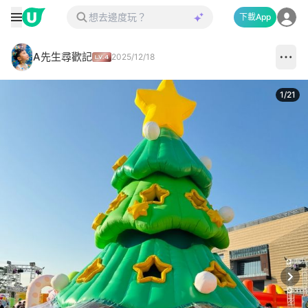
下載App
A先生尋歡記
2025/12/18
1
/
21
Next