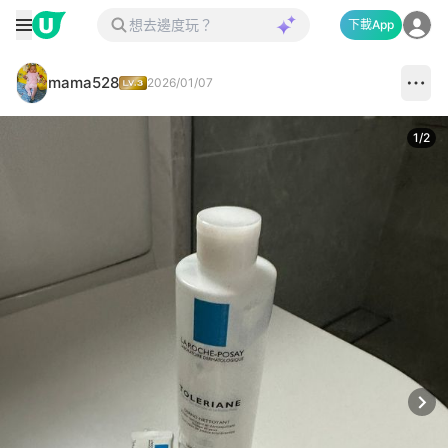
下載App
mama528
2026/01/07
1
/
2
Next