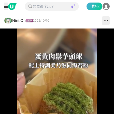
下載App
Nini.On
2025/10/10