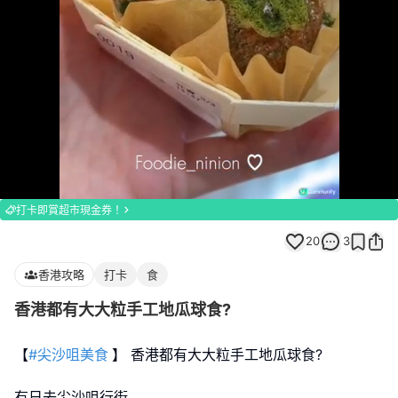
Loaded
:
Unmute
100.00%
打卡即賞超市現金券！
20
3
香港攻略
打卡
食
香港都有大大粒手工地瓜球食?
【
#尖沙咀美食
】 香港都有大大粒手工地瓜球食?
有日去尖沙咀行街