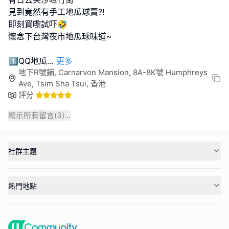
見到竟然有手工地瓜球賣?!
即刻買嚟試吓🤣
懷念下台灣夜市地瓜球味道~
1️⃣QQ地瓜
...
更多
地下R號鋪, Carnarvon Mansion, 8A-8K號 Humphreys
Ave, Tsim Sha Tsui, 香港
評分
顯示所有留言(
3
)...
社群主題
熱門地點