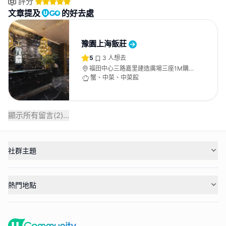
評分
文章提及
的好去處
豫園上海飯莊
5
3
人想去
福田中心三路嘉里建造廣場三座1M購物
公園地鐵站A5出口對面
蟹、中菜、中菜館
顯示所有留言(
2
)...
社群主題
熱門地點