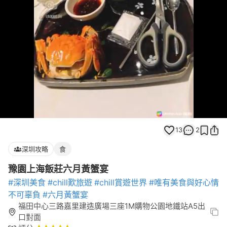
Loaded
:
Unmute
100.00%
13
2
深圳攻略
食
豫園上海飯莊六月黃蟹宴
#深圳美食
#chill歎旅遊
#chill賞遊世界
#唯有美食與好心情
不可辜負
#六月黃蟹宴
福田中心三路嘉里建造廣場三座1M購物公園地鐵站A5出
口對面