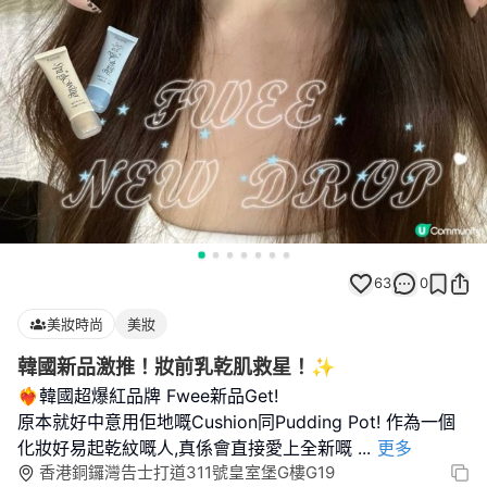
63
0
美妝時尚
美妝
韓國新品激推！妝前乳乾肌救星！✨
❤️‍🔥韓國超爆紅品牌 Fwee新品Get!
原本就好中意用佢地嘅Cushion同Pudding Pot! 作為一個
化妝好易起乾紋嘅人,真係會直接愛上全新嘅
...
更多
香港銅鑼灣告士打道311號皇室堡G樓G19