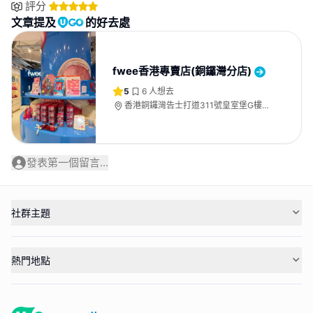
評分
文章提及
的好去處
fwee香港專賣店(銅鑼灣分店)
5
6
人想去
香港銅鑼灣告士打道311號皇室堡G樓
G19
發表第一個留言...
社群主題
熱門地點