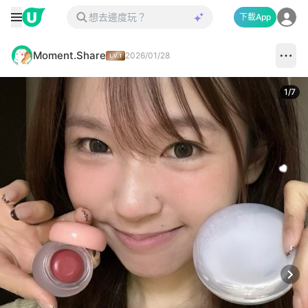
下載App
Moment.Share
2026/01/28
1
/
7
Next