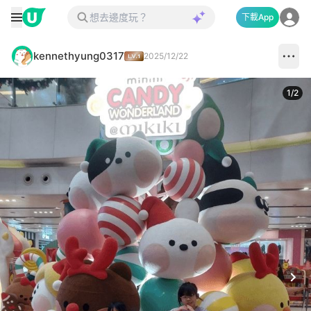
下載App
kennethyung0317
2025/12/22
1
/
2
Next