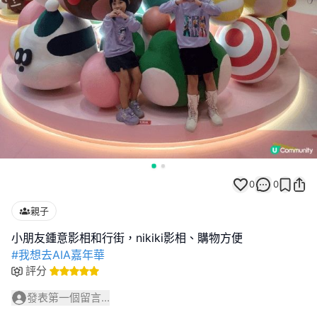
0
0
親子
#我想去AIA嘉年華
評分
發表第一個留言...