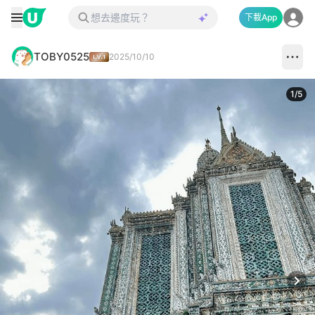
下載App
TOBY0525
2025/10/10
1
/
5
Next