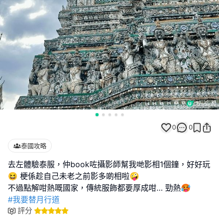
0
0
泰國攻略
去左體驗泰服，仲book咗攝影師幫我哋影相1個鐘，好好玩
😆 梗係趁自己未老之前影多啲相啦🤪
#我要替月行道
評分