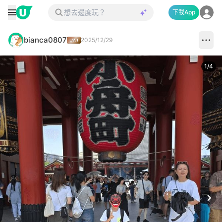
下載App
bianca0807
2025/12/29
1
/
4
Next