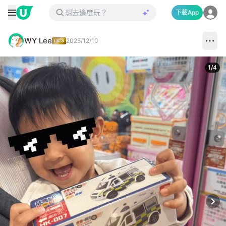
下載App
WY Lee
2025/12/10
1
/
4
Next