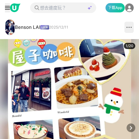
下載App
Benson LAI
2025/12/11
1
/
20
Next