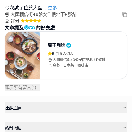
今次試了位於大圍
...
更多
大圍積信街49號安信樓地下P號舖
評分
文章提及
的好去處
屋子咖啡
5
5
人想去
大圍積信街49號安信樓地下P號舖
烏冬、日本菜、咖啡店
顯示所有留言(
1
)...
社群主題
熱門地點