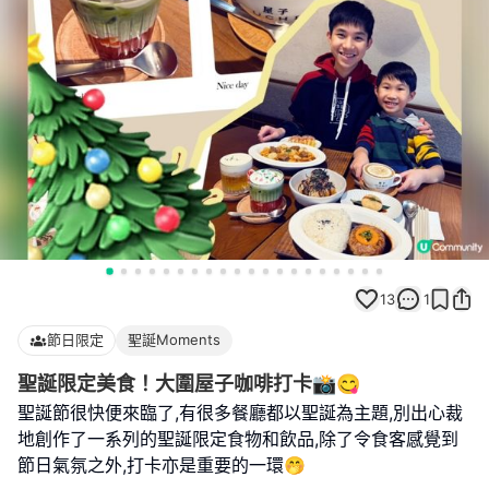
13
1
節日限定
聖誕Moments
聖誕限定美食！大圍屋子咖啡打卡📸😋
聖誕節很快便來臨了,有很多餐廳都以聖誕為主題,別出心裁
地創作了一系列的聖誕限定食物和飲品,除了令食客感覺到
節日氣氛之外,打卡亦是重要的一環🤭