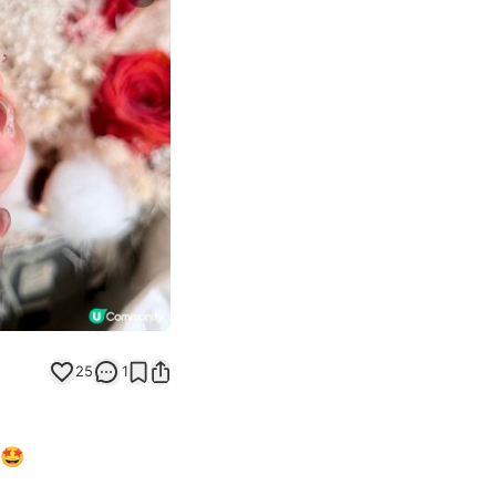
Next slide
25
1
🤩