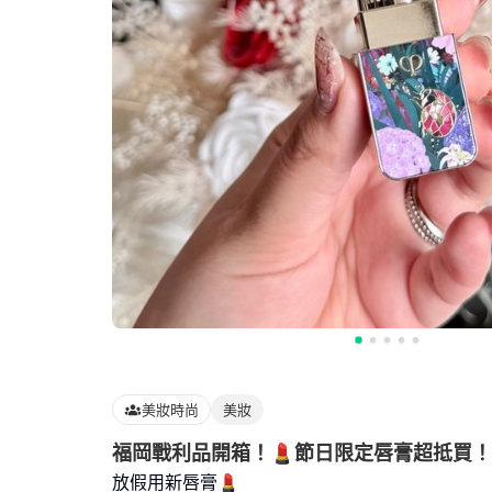
美妝時尚
美妝
福岡戰利品開箱！💄節日限定唇膏超抵買！
放假用新唇膏💄