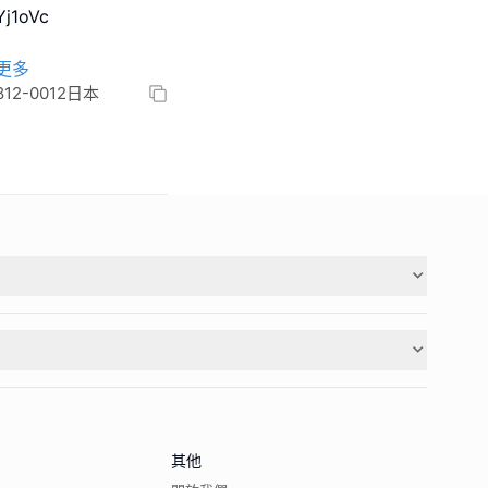
j1oVc
更多
, 812-0012日本
其他