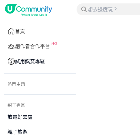
首頁
創作者合作平台
試用獎賞專區
熱門主題
親子專區
放電好去處
親子旅遊