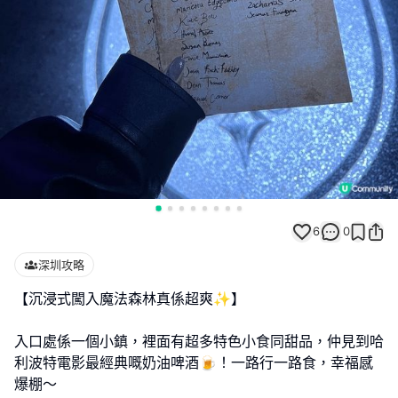
6
0
深圳攻略
【沉浸式闖入魔法森林真係超爽✨】
入口處係一個小鎮，裡面有超多特色小食同甜品，仲見到哈
利波特電影最經典嘅奶油啤酒🍺！一路行一路食，幸福感
爆棚～