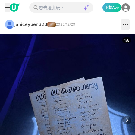
下載App
janiceyuen323
2025/12/29
1
/
8
Next