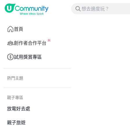
首頁
創作者合作平台
試用獎賞專區
熱門主題
親子專區
放電好去處
親子旅遊