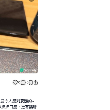
Next slide
0
0
拿魚是最令人感到驚艷的~
軟綿綿口感，更有鵝肝