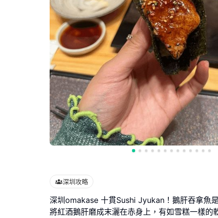
深圳攻略
深圳omakase 十貫Sushi Jyukan！鵝肝吞
將紅酒鵝肝磨成末灑在赤身上，有如雪糕一樣的