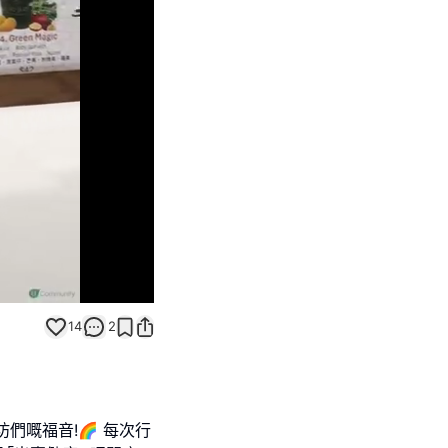
Unmute
14
2
們嘅福音!🌈 每次行