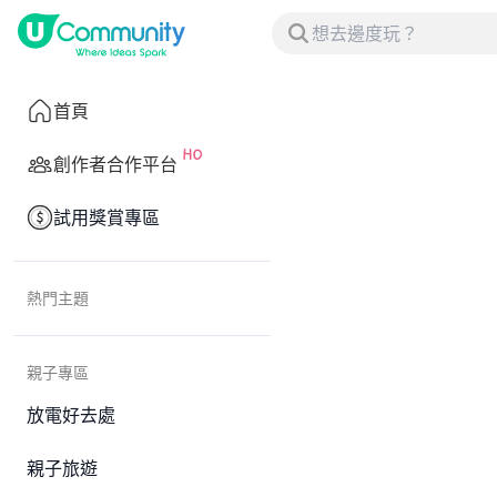
首頁
創作者合作平台
試用獎賞專區
熱門主題
親子專區
放電好去處
親子旅遊