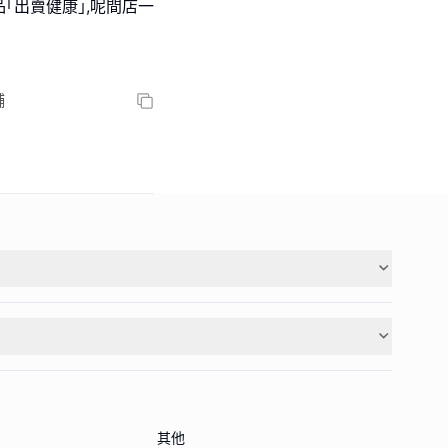
｢出賣健康｣,呢間店一
舖
其他