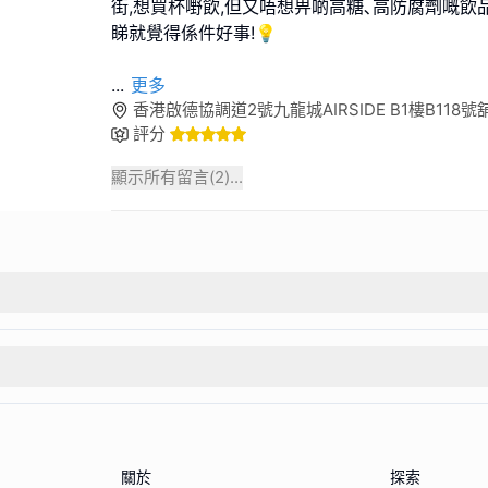
街,想買杯嘢飲,但又唔想畀啲高糖､高防腐劑嘅飲品
睇就覺得係件好事!💡
...
更多
香港啟德協調道2號九龍城AIRSIDE B1樓B118號
評分
顯示所有留言(
2
)...
關於
探索