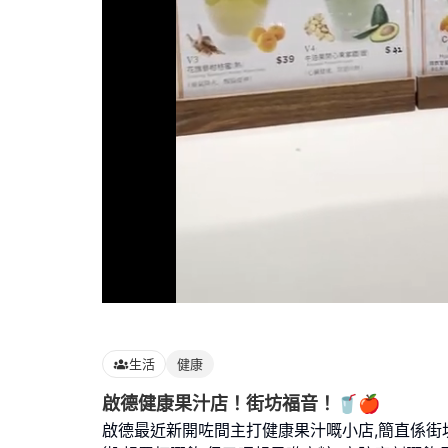
Loaded
:
100.00%
生活
健康
啟德健康果汁店！街坊福音！🥤🍎
啟德最近新開咗間主打健康果汁嘅小店,簡直係街坊