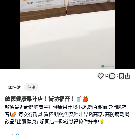
Loaded
:
Unmute
100.00%
14
2
生活
健康
啟德健康果汁店！街坊福音！🥤🍎
啟德最近新開咗間主打健康果汁嘅小店,簡直係街坊們嘅福
音!🌈 每次行街,想買杯嘢飲,但又唔想畀啲高糖､高防腐劑嘅
飲品｢出賣健康｣,呢間店一睇就覺得係件好事!💡