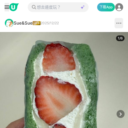
下載App
Sue&Sue
2025/12/22
1
/
6
Next