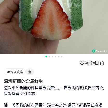
3
0
深圳攻略
食
深圳新開的盒馬鮮生
這次來到新開的湖貝里盒馬鮮生｡一貫盒馬的裝修,貨品齊全,
貨架整齊,走道寬闊｡
除一般回購的紅心蘋果汁,瑞士卷之外,還買了新品草莓麻糬