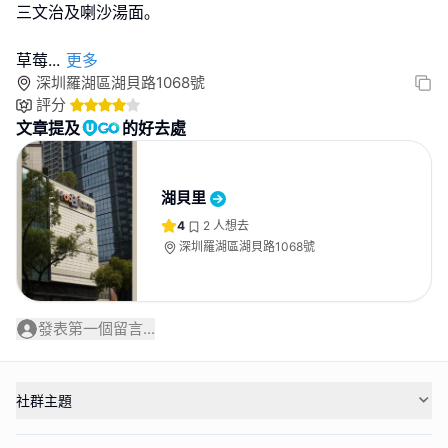
三文治及喇沙湯面｡
草莓
...
更多
深圳羅湖區湖貝路1068號
評分
文章提及
的好去處
湖貝里
4
2
人想去
深圳羅湖區湖貝路1068號
發表第一個留言...
社群主題