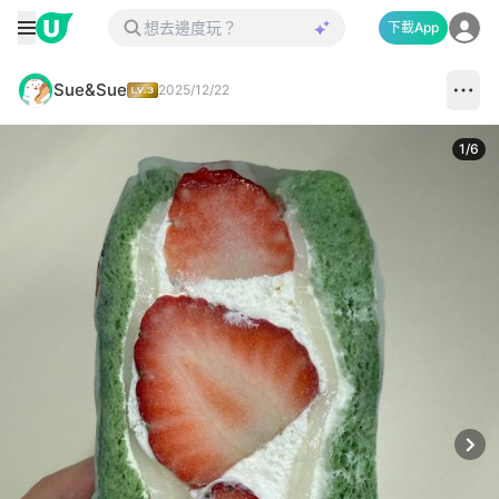
下載App
Sue&Sue
2025/12/22
1
/
6
Next