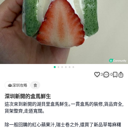
3
0
深圳攻略
食
深圳新開的盒馬鮮生
這次來到新開的湖貝里盒馬鮮生｡一貫盒馬的裝修,貨品齊全,
貨架整齊,走道寬闊｡
除一般回購的紅心蘋果汁,瑞士卷之外,還買了新品草莓麻糬