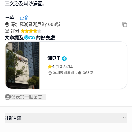
三文治及喇沙湯面｡
草莓
...
更多
深圳羅湖區湖貝路1068號
評分
文章提及
的好去處
湖貝里
4
2
人想去
深圳羅湖區湖貝路1068號
發表第一個留言...
社群主題