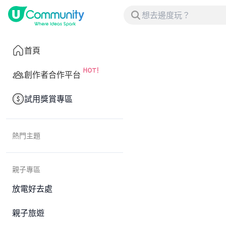
首頁
創作者合作平台
試用獎賞專區
熱門主題
親子專區
放電好去處
親子旅遊