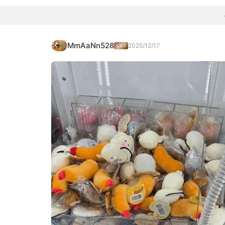
MmAaNn528
2025/12/17