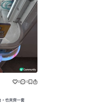
Next slide
0
0