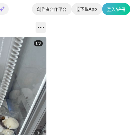
下載App
創作者合作平台
登入/註冊
1
/
3