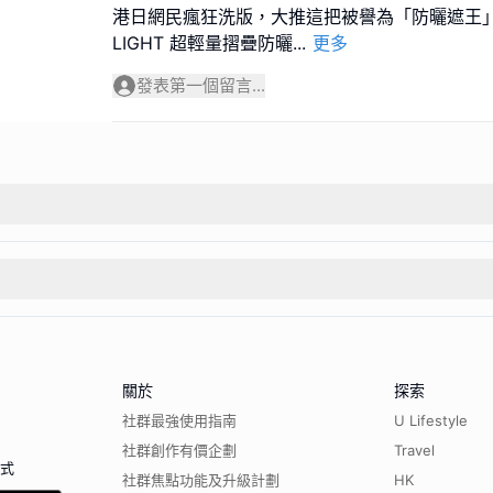
港日網民瘋狂洗版，大推這把被譽為「防曬遮王」嘅日
LIGHT 超輕量摺疊防曬
...
更多
發表第一個留言...
關於
探索
社群最強使用指南
U Lifestyle
社群創作有價企劃
Travel
程式
社群焦點功能及升級計劃
HK