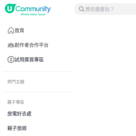
首頁
創作者合作平台
試用獎賞專區
熱門主題
親子專區
放電好去處
親子旅遊