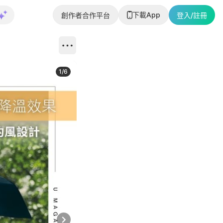
下載App
創作者合作平台
登入/註冊
1
/
6