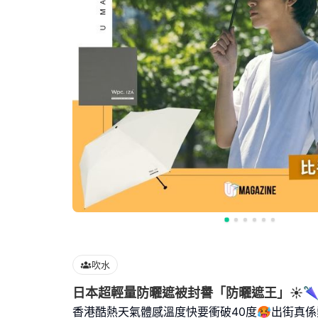
吹水
日本超輕量防曬遮被封譽「防曬遮王」☀️
香港酷熱天氣體感溫度快要衝破40度🥵出街真