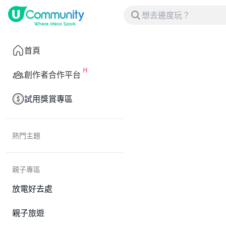
首頁
創作者合作平台
試用獎賞專區
熱門主題
親子專區
放電好去處
親子旅遊