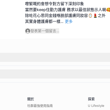
嚟緊嘅約會想令對方留下深刻印象
當然要keep住勤力護膚 務求以最佳狀態示人喇
除咗花心思同金錢喺臉部護膚同妝容🪞💄之外
其實身體護膚都一樣
...
更多
發表第一個留言...
關於
探索
社群最強使用指南
U Lifestyle