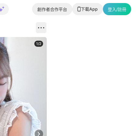
下載App
創作者合作平台
登入/註冊
1
/
2
即睇更多社