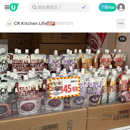
下載App
CR Kitchen Life
2025/12/15
1
/
5
Next