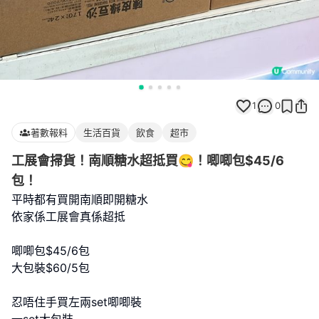
1
0
著數報料
生活百貨
飲食
超市
工展會掃貨！南順糖水超抵買😋！唧唧包$45/6
包！
平時都有買開南順即開糖水
依家係工展會真係超抵
唧唧包$45/6包
大包裝$60/5包
忍唔住手買左兩set唧唧裝