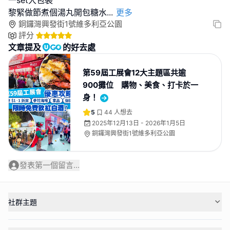
一set大包裝
黎緊做節煮個湯丸開包糖水
...
更多
銅鑼灣興發街1號維多利亞公園
評分
文章提及
的好去處
第59屆工展會12大主題區共逾
900攤位 購物、美食、打卡於一
身！
5
44
人想去
2025年12月13日 - 2026年1月5日
銅鑼灣興發街1號維多利亞公園
發表第一個留言...
社群主題